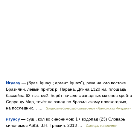
Игуасу
— (браз. Iguaçu; аргент. Iguazú), река на юго востоке
Бразилии, левый приток р. Парана. Длина 1320 км, площадь
бассейна 62 тыс. км2. Берёт начало с западных склонов хребта
Серра ду Мар, течёт на запад по Бразильскому плоскогорью,
на последних… …
Энциклопедический справочник «Латинская Америка»
игуасу
— сущ., кол во синонимов: 1 • водопад (23) Словарь
синонимов ASIS. В.Н. Тришин. 2013 …
Словарь синонимов