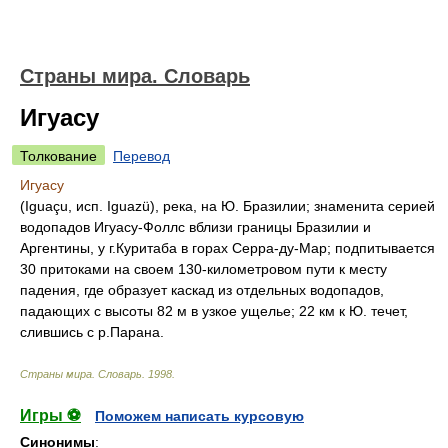
Страны мира. Словарь
Игуасу
Толкование
Перевод
Игуасу
(Iguaçu, исп. Iguazü), река, на Ю. Бразилии; знаменита серией
водопадов Игуасу-Фоллс вблизи границы Бразилии и
Аргентины, у г.Куритаба в горах Серра-ду-Мар; подпитывается
30 притоками на своем 130-километровом пути к месту
падения, где образует каскад из отдельных водопадов,
падающих с высоты 82 м в узкое ущелье; 22 км к Ю. течет,
слившись с р.Парана.
Страны мира. Словарь
.
1998
.
Игры ⚽
Поможем написать курсовую
Синонимы
: