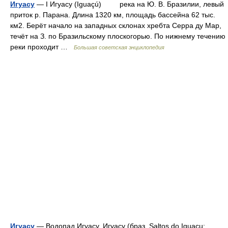
Игуасу
— I Игуасу (Iguaçú) река на Ю. В. Бразилии, левый
приток р. Парана. Длина 1320 км, площадь бассейна 62 тыс.
км2. Берёт начало на западных склонах хребта Серра ду Мар,
течёт на З. по Бразильскому плоскогорью. По нижнему течению
реки проходит …
Большая советская энциклопедия
Игуасу
— Водопад Игуасу. Игуасу (браз. Saltos do Iguaçu;