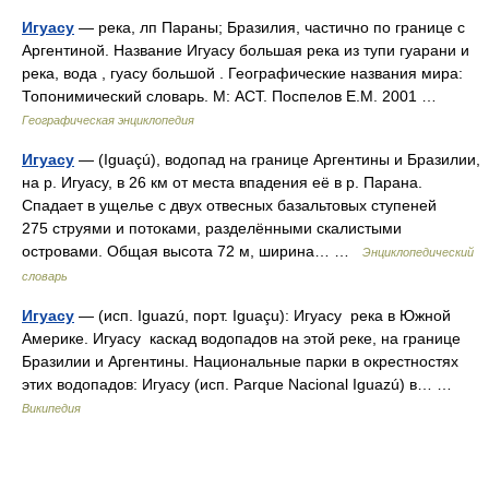
Игуасу
— река, лп Параны; Бразилия, частично по границе с
Аргентиной. Название Игуасу большая река из тупи гуарани и
река, вода , гуасу большой . Географические названия мира:
Топонимический словарь. М: АСТ. Поспелов Е.М. 2001 …
Географическая энциклопедия
Игуасу
— (Iguaçú), водопад на границе Аргентины и Бразилии,
на р. Игуасу, в 26 км от места впадения её в р. Парана.
Спадает в ущелье с двух отвесных базальтовых ступеней
275 струями и потоками, разделёнными скалистыми
островами. Общая высота 72 м, ширина… …
Энциклопедический
словарь
Игуасу
— (исп. Iguazú, порт. Iguaçu): Игуасу река в Южной
Америке. Игуасу каскад водопадов на этой реке, на границе
Бразилии и Аргентины. Национальные парки в окрестностях
этих водопадов: Игуасу (исп. Parque Nacional Iguazú) в… …
Википедия