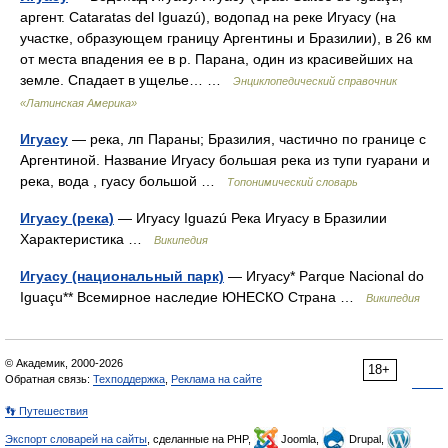
аргент. Cataratas del Iguazú), водопад на реке Игуасу (на
участке, образующем границу Аргентины и Бразилии), в 26 км
от места впадения ее в р. Парана, один из красивейших на
земле. Спадает в ущелье… …
Энциклопедический справочник
«Латинская Америка»
Игуасу
— река, лп Параны; Бразилия, частично по границе с
Аргентиной. Название Игуасу большая река из тупи гуарани и
река, вода , гуасу большой …
Топонимический словарь
Игуасу (река)
— Игуасу Iguazú Река Игуасу в Бразилии
Характеристика …
Википедия
Игуасу (национальный парк)
— Игуасу* Parque Nacional do
Iguaçu** Всемирное наследие ЮНЕСКО Страна …
Википедия
© Академик, 2000-2026
18+
Обратная связь:
Техподдержка
,
Реклама на сайте
👣 Путешествия
Экспорт словарей на сайты
, сделанные на PHP,
Joomla,
Drupal,